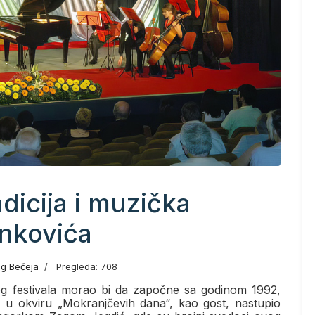
adicija i muzička
inkovića
og Bečeja
Pregleda: 708
g festivala morao bi da započne sa godinom 1992,
u okviru „Mokranjčevih dana“, kao gost, nastupio