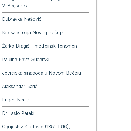
V. Bečkerek
Dubravka Nešović
Kratka istorija Novog Bečeja
Žarko Dragić – medicinski fenomen
Paulina Pava Sudarski
Jevrejska sinagoga u Novom Bečeju
Aleksandar Berić
Eugen Nedić
Dr Laslo Pataki
Ognjeslav Kostović (1851-1916),