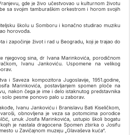
ranjevu, gde je živo učestvovao u kulturnom životu
edbe sa svojim tamburaškim orkestrom i horom svojih
telјsku školu u Somboru i konačno studirao muziku
stao horovođa.
a i započinje život i rad u Beogradu, koji je trajao do
te njegovog sina, dr Ivana Marinkovića, porodičnom
vačkom, Ivanu Jankoviću. Uspomene na velikog
borav.
tva i Saveza kompozitora Jugoslavije, 1951.godine,
Josifa Marinkovića, postavlјanjem spomen ploče na
u, nakon čega je ime i delo istaknutog predstavnika
e solo pesme ponovo palo u zaborav.
takođe, Ivanu Jankoviću i Branislavu Bati Kiseličkom,
 varoši, obnovlјena je veza sa potomcima porodice
lčić, unuk Josifa Marinkovića, ustupio školi bogatu
 kojih je nastala dragocena Spomen zbirka o Josifu
mesto u Zavičajnom muzeju „Glavaševa kuća“.