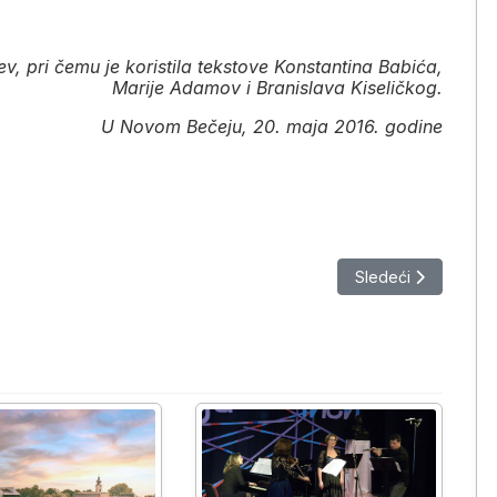
v, pri čemu je koristila tekstove Konstantina Babića,
Marije Adamov i Branislava Kiseličkog.
U Novom Bečeju, 20. maja 2016. godine
orije (1928–2004)
Sledeći članak: Pav
Sledeći