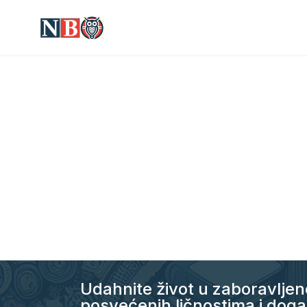
Udahnite život u zaboravlje
posvećenih ličnostima i događ