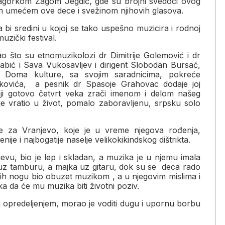
 Zagorkom Zagom Jegdić, gde su brojni svedoci ovog
im umećem ove dece i svežinom njihovih glasova.
a bi sredini u kojoj se tako uspešno muzicira i rodnoj
uzički festival.
 što su etnomuzikolozi dr Dimitrije Golemović i dr
abić i Sava Vukosavlјev i dirigent Slobodan Bursać,
g Doma kulture, sa svojim saradnicima, pokreće
nkovića, a pesnik dr Spasoje Grahovac dodaje joj
koji gotovo četvrt veka zrači imenom i delom našeg
 je vratio u život, pomalo zaboravlјenu, srpsku solo
 za Vranjevo, koje je u vreme njegova rođenja,
ije i najbogatije naselјe velikokikindskog dištrikta.
vu, bio je lep i skladan, a muzika je u njemu imala
o uz tamburu, a majka uz gitaru, dok su se deca rado
alih nogu bio obuzet muzikom , a u njegovim mislima i
a da će mu muzika biti životni poziv.
m opredelјenjem, morao je voditi dugu i upornu borbu