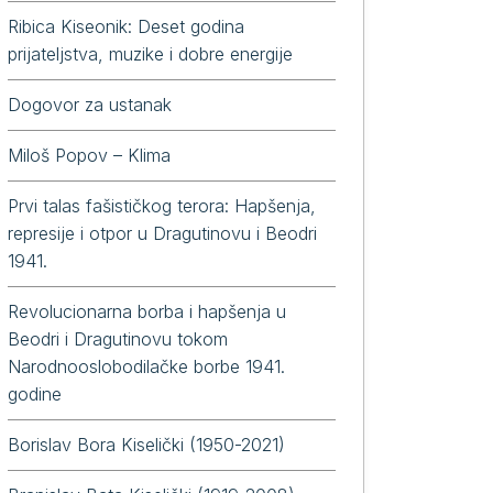
Ribica Kiseonik: Deset godina
prijateljstva, muzike i dobre energije
Dogovor za ustanak
Miloš Popov – Klima
Prvi talas fašističkog terora: Hapšenja,
represije i otpor u Dragutinovu i Beodri
1941.
Revolucionarna borba i hapšenja u
Beodri i Dragutinovu tokom
Narodnooslobodilačke borbe 1941.
godine
Borislav Bora Kiselički (1950-2021)