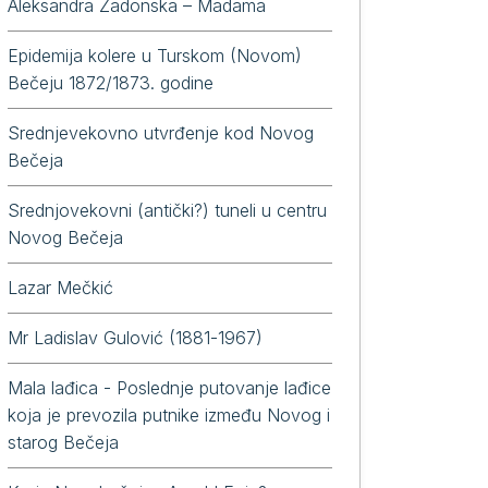
Aleksandra Zadonska – Madama
Epidemija kolere u Turskom (Novom)
Bečeju 1872/1873. godine
Srednjevekovno utvrđenje kod Novog
Bečeja
Srednjovekovni (antički?) tuneli u centru
Novog Bečeja
Lazar Mečkić
Mr Ladislav Gulović (1881-1967)
Mala lađica - Poslednje putovanje lađice
koja je prevozila putnike između Novog i
starog Bečeja