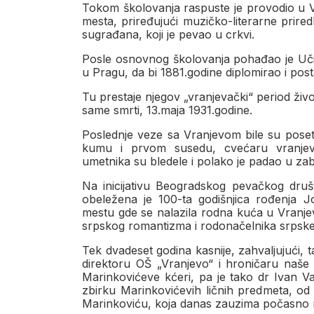
Tokom školovanja raspuste je provodio u V
mesta, priređujući muzičko-literarne prir
sugrađana, koji je pevao u crkvi.
Posle osnovnog školovanja pohađao je Uči
u Pragu, da bi 1881.godine diplomirao i po
Tu prestaje njegov „vranjevački“ period život
same smrti, 13.maja 1931.godine.
Poslednje veze sa Vranjevom bile su pose
kumu i prvom susedu, cvećaru vranje
umetnika su bledele i polako je padao u za
Na inicijativu Beogradskog pevačkog druš
obeležena je 100-ta godišnjica rođenja 
mestu gde se nalazila rodna kuća u Vranjev
srpskog romantizma i rodonačelnika srpsk
Tek dvadeset godina kasnije, zahvalјujući, 
direktoru OŠ „Vranjevo“ i hroničaru naše
Marinkovićeve kćeri, pa je tako dr Ivan Va
zbirku Marinkovićevih ličnih predmeta, od
Marinkoviću, koja danas zauzima počasno 