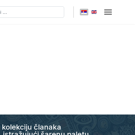
ži
Izaberite vaš jezik
 kolekciju članaka
, istražujući šarenu paletu