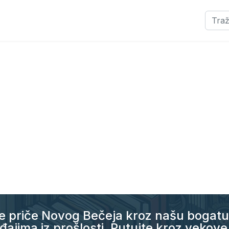
Pretra
ne priče Novog Bečeja kroz našu bogatu
ajima iz prošlosti. Putujte kroz vekove