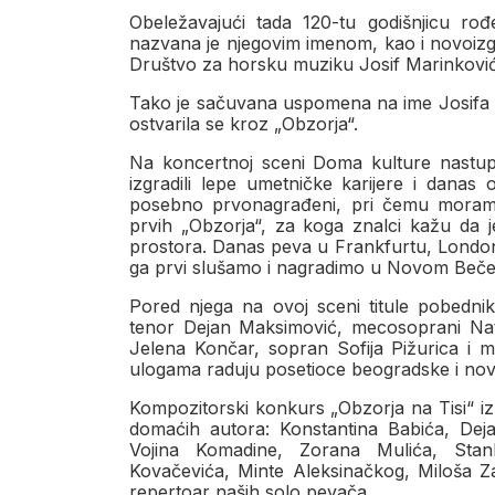
Obeležavajući tada 120-tu godišnjicu rođ
nazvana je njegovim imenom, kao i novoizg
Društvo za horsku muziku Josif Marinković
Tako je sačuvana uspomena na ime Josifa Ma
ostvarila se kroz „Obzorja“.
Na koncertnoj sceni Doma kulture nastupali
izgradili lepe umetničke karijere i danas
posebno prvonagrađeni, pri čemu moramo
prvih „Obzorja“, za koga znalci kažu da j
prostora. Danas peva u Frankfurtu, Londonu,
ga prvi slušamo i nagradimo u Novom Beče
Pored njega na ovoj sceni titule pobednika
tenor Dejan Maksimović, mecosoprani Nat
Jelena Končar, sopran Sofija Pižurica i m
ulogama raduju posetioce beogradske i no
Kompozitorski konkurs „Obzorja na Tisi“ i
domaćih autora: Konstantina Babića, Deja
Vojina Komadine, Zorana Mulića, Stan
Kovačevića, Minte Aleksinačkog, Miloša Zat
repertoar naših solo pevača.