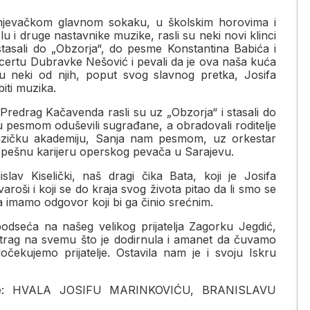
jevačkom glavnom sokaku, u školskim horovima i
lu i druge nastavnike muzike, rasli su neki novi klinci
stasali do „Obzorja“, do pesme Konstantina Babića i
oncertu Dubravke Nešović i pevali da je ova naša kuća
su neki od njih, poput svog slavnog pretka, Josifa
biti muzika.
i Predrag Kačavenda rasli su uz „Obzorja“ i stasali do
u pesmom oduševili sugrađane, a obradovali roditelјe
 muzičku akademiju, Sanja nam pesmom, uz orkestar
uspešnu karijeru operskog pevača u Sarajevu.
av Kiselički, naš dragi čika Bata, koji je Josifa
oši i koji se do kraja svog života pitao da li smo se
a imamo odgovor koji bi ga činio srećnim.
seća na našeg velikog prijatelјa Zagorku Jegdić,
a trag na svemu što je dodirnula i amanet da čuvamo
ekujemo prijatelјe. Ostavila nam je i svoju Iskru
i je: HVALA JOSIFU MARINKOVIĆU, BRANISLAVU