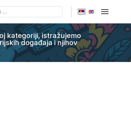
ži
Izaberite vaš jezik
j kategoriji, istražujemo
jskih događaja i njihov