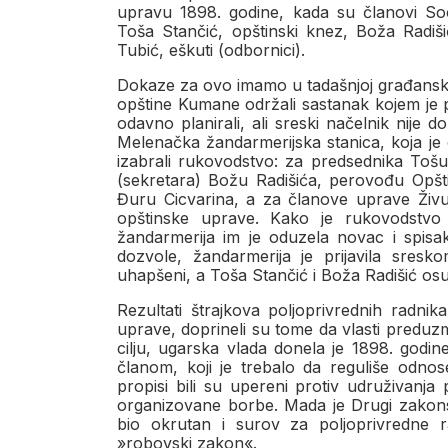
upravu 1898. godine, kada su članovi Soci
Toša Stančić, opštinski knez, Boža Radiši
Tubić, eškuti (odbornici).
Dokaze za ovo imamo u tadašnjoj građanskoj 
opštine Kumane održali sastanak kojem je p
odavno planirali, ali sreski načelnik nije d
Melenačka žandarmerijska stanica, koja je ot
izabrali rukovodstvo: za predsednika Tošu 
(sekretara) Božu Radišića, perovođu Opšt
Đuru Cicvarina, a za članove uprave Živu 
opštinske uprave. Kako je rukovodstvo 
žandarmerija im je oduzela novac i spis
dozvole, žandarmerija je prijavila sres
uhapšeni, a Toša Stančić i Boža Radišić osu
Rezultati štrajkova poljoprivrednih radnik
uprave, doprineli su tome da vlasti preduz
cilju, ugarska vlada donela je 1898. god
članom, koji je trebalo da reguliše odnos
propisi bili su upereni protiv udruživanja p
organizovane borbe. Mada je Drugi zakonsk
bio okrutan i surov za poljoprivredne
»robovski zakon«.