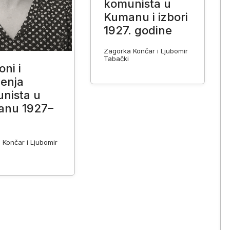
komunista u
Kumanu i izbori
1927. godine
Zagorka Končar i Ljubomir
Tabački
ni i
enja
nista u
anu 1927–
 Končar i Ljubomir