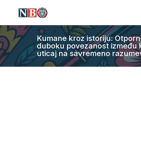
Kumane kroz istoriju: Otporno
duboku povezanost između Kum
uticaj na savremeno razumev