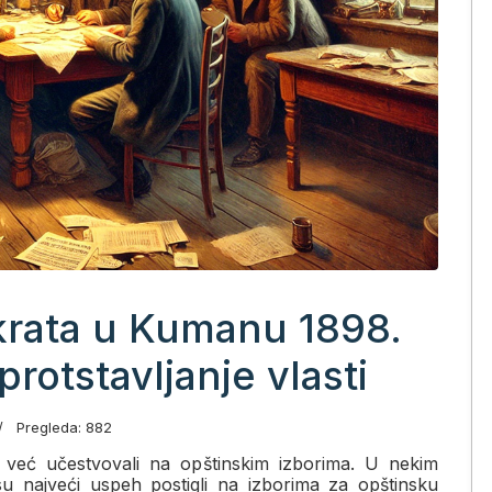
krata u Kumanu 1898.
rotstavljanje vlasti
Pregleda: 882
su već učestvovali na opštinskim izborima. U nekim
u najveći uspeh postigli na izborima za opštinsku