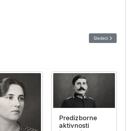
i
Sledeći članak: Ku
Sledeći
Predizborne
aktivnosti