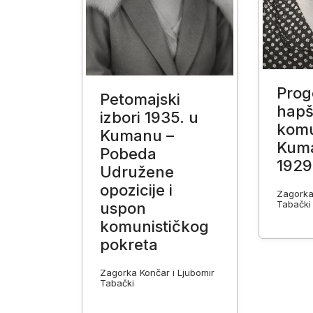
Progo
Petomajski
hapš
izbori 1935. u
komu
Kumanu –
Kum
Pobeda
1929
Udružene
opozicije i
Zagorka
Tabački
uspon
komunističkog
pokreta
Zagorka Končar i Ljubomir
Tabački