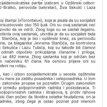
jaldemokratske partije izabrani u Opštinski odbor:
ć-Bratko, perovođa (sekretar), Živa Sekulić i Laza
štampi (»Torontalu«), koja je pisala da su socijalisti
risustvovalo oko 150 ljudi. Oni su ovaj sastanak već
ozvolio da se održi. Zbog toga su se sastali ilegalno.
krila ovaj sastanak, utvrdila je da su socijalisti tada
Stančića, koji je bio i opštinski knez, za perovođu
ine, za blagajnika Jevrema Stančića, za kontrolora
Sekulića i Lazu Tubića, koji su takođe bili članovi
odmah otpočelo prikupljanje članarine i priloga,
ak sa 482 imena. Zbog sastanka koji je održan bez
kom načelniku 61 člana. Na osnovu prijave oni su
đeni na robiju.
a, kao i izbori socijaldemokrata u seoske opštinske
mu mere za zaštitu posednika i veleposednika. U tom
ine zakonske propise sa poznatim Drugim zakonskim
e između poljoprivrednih radnika i poslodavaca. Ti
oljoprivrednih radnika i štrajkova, tj. protiv njihove
i član počeo da likvidira ostatke feudalizma, on je
 radnike, zbog čega je ostao poznat pod imenom