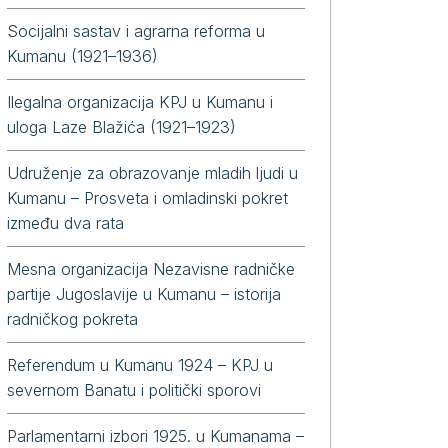
Socijalni sastav i agrarna reforma u
Kumanu (1921–1936)
Ilegalna organizacija KPJ u Kumanu i
uloga Laze Blažića (1921–1923)
mančani na Drugom kongresu Partije u Vukovaru 1920. godine
Udruženje za obrazovanje mladih ljudi u
Kumanu – Prosveta i omladinski pokret
između dva rata
Mesna organizacija Nezavisne radničke
partije Jugoslavije u Kumanu – istorija
radničkog pokreta
Referendum u Kumanu 1924 – KPJ u
severnom Banatu i politički sporovi
Parlamentarni izbori 1925. u Kumanama –