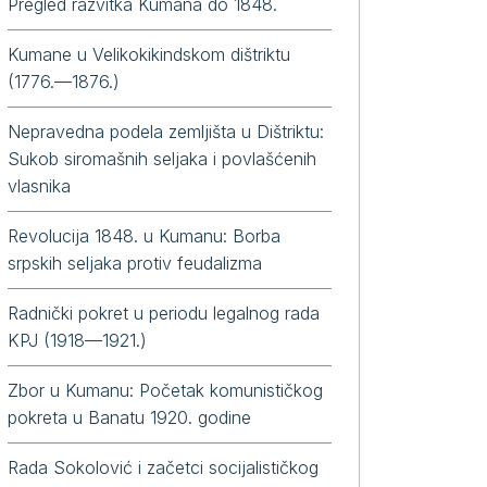
Pregled razvitka Kumana do 1848.
Kumane u Velikokikindskom dištriktu
(1776.—1876.)
Nepravedna podela zemljišta u Dištriktu:
Sukob siromašnih seljaka i povlašćenih
vlasnika
Revolucija 1848. u Kumanu: Borba
srpskih seljaka protiv feudalizma
Radnički pokret u periodu legalnog rada
KPJ (1918—1921.)
Zbor u Kumanu: Početak komunističkog
pokreta u Banatu 1920. godine
Rada Sokolović i začetci socijalističkog