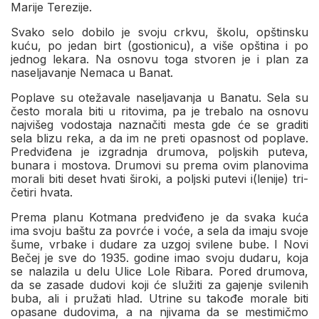
Marije Terezije.
Svako selo dobilo je svoju crkvu, školu, opštinsku
kuću, po jedan birt (gostionicu), a više opština i po
jednog lekara. Na osnovu toga stvoren je i plan za
naseljavanje Nemaca u Banat.
Poplave su otežavale naseljavanja u Banatu. Sela su
često morala biti u ritovima, pa je trebalo na osnovu
najvišeg vodostaja naznačiti mesta gde će se graditi
sela blizu reka, a da im ne preti opasnost od poplave.
Predviđena je izgradnja drumova, poljskih puteva,
bunara i mostova. Drumovi su prema ovim planovima
morali biti deset hvati široki, a poljski putevi i(lenije) tri-
četiri hvata.
Prema planu Kotmana predviđeno je da svaka kuća
ima svoju baštu za povrće i voće, a sela da imaju svoje
šume, vrbake i dudare za uzgoj svilene bube. I Novi
Bečej je sve do 1935. godine imao svoju dudaru, koja
se nalazila u delu Ulice Lole Ribara. Pored drumova,
da se zasade dudovi koji će služiti za gajenje svilenih
buba, ali i pružati hlad. Utrine su takođe morale biti
opasane dudovima, a na njivama da se mestimičmo