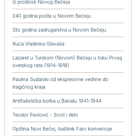
Iz prošlosti Novog Bečeja
240 godina pošte u Novom Bečeju
Sto godina zadrugarstva u Novom Bečeju
Kuća Vladimira Glavaša
Lazaret u Turskom (Novom) Bečeju u toku Prvog
svetskog rata (1914-1918)
Paulina Sudarski od ekspresivne vedrine do
tragičnog kraja
Antifašistička borba u Banatu 1941-1944
Теоdоr Pаvlović - živоt i dеlо
Opština Novi Bečej, baštinik Faro konvencije