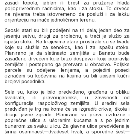
zasadi topola, jablan ili brest za pružanje hlada
poljoprivrednim radnicima, kao i za stoku. To drveće
na njivama treba istovremeno da posluži i za lakšu
orijentaciju na inače jednoličnom terenu.
Seoski atari su bili podeljeni na tri dela; jedan deo za
jesenju setvu, drugi za prolećnu, a treći je služio za
ispašu stoke. Na krajevima atara prostirale su se livade
koje su služile za senokos, kao i za ispašu stoke.
Planirano je da slatinasto zemljište u Banatu bude
zasađeno drvećem koje brzo dospeva i koje popravlja
zemljište i postepeno ga pretvara u obradivo. Poljske
parcele su odeljene lenijama, a pojedini posedi
označeni su kočevima na kojima su bili upisani kućni
brojevi posednika.
Sela su, kako je bilo predviđeno, građena u obliku
kvadrata, ili pravougaonika, u zavisnosti od
konfiguracije raspoloživog zemljišta. U sredini sela
predviđen je trg na kome će se izgraditi crkva, škola i
druge javne zgrade. Planirane su prave uzdužne i
poprečne ulice s ušorenim kućama a s po jednim
bunarom za svaku ulicu. Za glavne ulice predviđena je
širina osamnaest—dvadeset hvati, a sporedne šest—