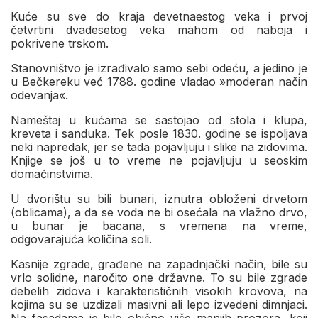
Kuće su sve do kraja devetnaestog veka i prvoj
četvrtini dvadesetog veka mahom od naboja i
pokrivene trskom.
Stanovništvo je izrađivalo samo sebi odeću, a jedino je
u Bečkereku već 1788. godine vladao »moderan način
odevanja«.
Nameštaj u kućama se sastojao od stola i klupa,
kreveta i sanduka. Tek posle 1830. godine se ispoljava
neki napredak, jer se tada pojavljuju i slike na zidovima.
Knjige se još u to vreme ne pojavljuju u seoskim
domaćinstvima.
U dvorištu su bili bunari, iznutra obloženi drvetom
(oblicama), a da se voda ne bi osećala na vlažno drvo,
u bunar je bacana, s vremena na vreme,
odgovarajuća količina soli.
Kasnije zgrade, građene na zapadnjački način, bile su
vrlo solidne, naročito one državne. To su bile zgrade
debelih zidova i karakterističnih visokih krovova, na
kojima su se uzdizali masivni ali lepo izvedeni dimnjaci.