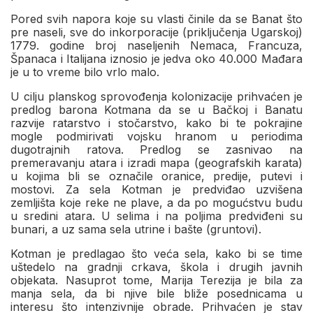
Pored svih napora koje su vlasti činile da se Banat što
pre naseli, sve do inkorporacije (priključenja Ugarskoj)
1779. godine broj naseljenih Nemaca, Francuza,
Španaca i Italijana iznosio je jedva oko 40.000 Mađara
je u to vreme bilo vrlo malo.
U cilju planskog sprovođenja kolonizacije prihvaćen je
predlog barona Kotmana da se u Bačkoj i Banatu
razvije ratarstvo i stočarstvo, kako bi te pokrajine
mogle podmirivati vojsku hranom u periodima
dugotrajnih ratova. Predlog se zasnivao na
premeravanju atara i izradi mapa (geografskih karata)
u kojima bli se označile oranice, predije, putevi i
mostovi. Za sela Kotman je predviđao uzvišena
zemljišta koje reke ne plave, a da po mogućstvu budu
u sredini atara. U selima i na poljima predviđeni su
bunari, a uz sama sela utrine i bašte (gruntovi).
Kotman je predlagao što veća sela, kako bi se time
uštedelo na gradnji crkava, škola i drugih javnih
objekata. Nasuprot tome, Marija Terezija je bila za
manja sela, da bi njive bile bliže posednicama u
interesu što intenzivnije obrade. Prihvaćen je stav