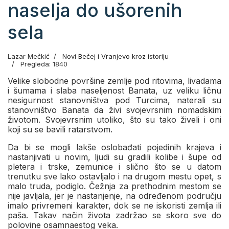
naselja do ušorenih
sela
Lazar Mečkić
Novi Bečej i Vranjevo kroz istoriju
Pregleda: 1840
Velike slobodne površine zemlje pod ritovima, livadama
i šumama i slaba naseljenost Banata, uz veliku ličnu
nesigurnost stanovništva pod Turcima, naterali su
stanovništvo Banata da živi svojevrsnim nomadskim
životom. Svojevrsnim utoliko, što su tako živeli i oni
koji su se bavili ratarstvom.
Da bi se mogli lakše oslobađati pojedinih krajeva i
nastanjivati u novim, ljudi su gradili kolibe i šupe od
pletera i trske, zemunice i slično što se u datom
trenutku sve lako ostavljalo i na drugom mestu opet, s
malo truda, podiglo. Čežnja za prethodnim mestom se
nije javljala, jer je nastanjenje, na određenom području
imalo privremeni karakter, dok se ne iskoristi zemlja ili
paša. Takav način života zadržao se skoro sve do
polovine osamnaestog veka.