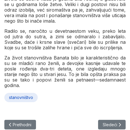
se u godinama loše žetve. Veliki i dugi postovi nisu bili
odraz izobilja, već siromaštva pa je, zahvaljujući tome,
vera imala na post i ponašanje stanovništva više uticaja
nego što bi inače imala.
Radilo se, naročito u devetnaestom veku, preko leta
od jutra do sutra, a zimi se odmaralo i zabavljalo.
Svadbe, daće i krsne slave (svečari) bile su prilike na
koje su se trošile zalihe hrane i pića sve do iscrpljenja.
Za život stanovništva Banata bilo je karakteristično da
su se mladići rano ženili, a devojke kasnije udavale te
posle rođenja dva-tri deteta, one izgledaju mnogo
starije nego što u stvari jesu. To je bila opšta praksa pa
su se tako i popovi ženili sa petnaest—sedamnaest
godina.
stanovništvo
Prethodni članak: Romi u Novom Bečeju i Vranjevu: Istorija, živo
Sledeći članak
Prethodni
Sledeći