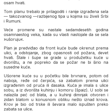
osam hvati.
Tom planu trebalo je prilagoditi i ranije izgrađena sela
— takozvanog —razbijenog tipa u kojima su živeli Srbi
i Rumuni.
Veće promene su nastale sedamdesetih godina
osamnaestog veka, kada su vlasti nastojale da se sela
»ušoruju«.
Plan je predviđao da front kuće bude okrenut prema
ulici, a odstojanje, zbog opasnosti od požara, devet
hvati. Štale i šupe se grade u produžetku kuće u
dvorištu, a ne popreko da se požar ne bi širio na
susedne kuće.
Ušorene kuće su u početku bile brvnare, potom od
naboja, ređe od čerpića, sa zabatom prema ulici
izgrađenim od pruća ili dasaka. Kuća je imala s ulice
sobu, a iz dvorišta kuhinju i komoru (špaiz). U sobi se
nalazila peć od blata, a u kuhinji dimnjak otvoren i
zidan blatom u konusnom obliku nešto iznad krova.
Krov je bio od trske ili ševara malo ispušten preko
zabata sa ulice.