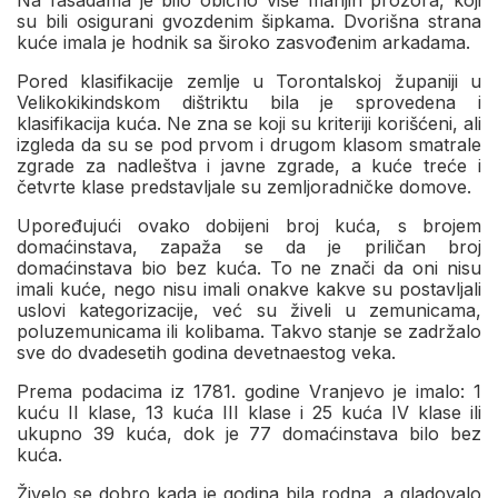
Na fasadama je bilo obično više manjih prozora, koji
su bili osigurani gvozdenim šipkama. Dvorišna strana
kuće imala je hodnik sa široko zasvođenim arkadama.
Pored klasifikacije zemlje u Torontalskoj županiji u
Velikokikindskom dištriktu bila je sprovedena i
klasifikacija kuća. Ne zna se koji su kriteriji korišćeni, ali
izgleda da su se pod prvom i drugom klasom smatrale
zgrade za nadleštva i javne zgrade, a kuće treće i
četvrte klase predstavljale su zemljoradničke domove.
Upoređujući ovako dobijeni broj kuća, s brojem
domaćinstava, zapaža se da je priličan broj
domaćinstava bio bez kuća. To ne znači da oni nisu
imali kuće, nego nisu imali onakve kakve su postavljali
uslovi kategorizacije, već su živeli u zemunicama,
poluzemunicama ili kolibama. Takvo stanje se zadržalo
sve do dvadesetih godina devetnaestog veka.
Prema podacima iz 1781. godine Vranjevo je imalo: 1
kuću II klase, 13 kuća III klase i 25 kuća IV klase ili
ukupno 39 kuća, dok je 77 domaćinstava bilo bez
kuća.
Živelo se dobro kada je godina bila rodna, a gladovalo