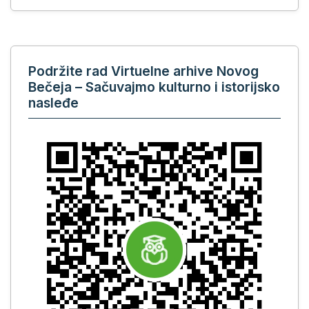
Podržite rad Virtuelne arhive Novog
Bečeja – Sačuvajmo kulturno i istorijsko
nasleđe