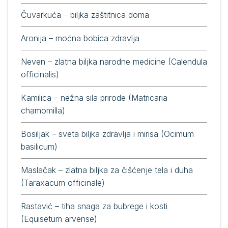
Čuvarkuća – biljka zaštitnica doma
Aronija – moćna bobica zdravlja
Neven – zlatna biljka narodne medicine (Calendula
officinalis)
Kamilica – nežna sila prirode (Matricaria
chamomilla)
Bosiljak – sveta biljka zdravlja i mirisa (Ocimum
basilicum)
Maslačak – zlatna biljka za čišćenje tela i duha
(Taraxacum officinale)
Rastavić – tiha snaga za bubrege i kosti
(Equisetum arvense)