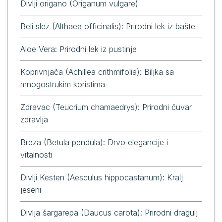
Divlji origano (Origanum vulgare)
Beli slez (Althaea officinalis): Prirodni lek iz bašte
Aloe Vera: Prirodni lek iz pustinje
Koprivnjača (Achillea crithmifolia): Biljka sa
mnogostrukim koristima
Zdravac (Teucrium chamaedrys): Prirodni čuvar
zdravlja
Breza (Betula pendula): Drvo elegancije i
vitalnosti
Divlji Kesten (Aesculus hippocastanum): Kralj
jeseni
Divlja šargarepa (Daucus carota): Prirodni dragulj