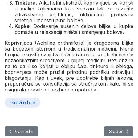
Tinktura
: Alkoholni ekstrakt koprivnjace se koristi
u malim količinama kao snažan lek za različite
zdravstvene probleme, uključujući probavne
smetnje i menstrualne bolove.
Kupke
: Dodavanje sušenih delova biljke u kupke
pomaže u relaksaciji mišića i smanjenju bolova.
Koprivnjaca (Achillea crithmifolia) je dragocena biljka
sa bogatom istorijom u tradicionalnoj medicini. Njena
brojna lekovita svojstva i svestranost u upotrebi čine je
nezaobilaznim sredstvom u biljnoj medicini. Bez obzira
na to da li se koristi u obliku čaja, tinkture ili obloga,
koprivnjaca može pružiti prirodnu podršku zdravlju i
blagostanju. Kao i uvek, pre upotrebe biljnih lekova,
preporučuje se konsultacija sa stručnjakom kako bi se
osigurala pravilna i bezbedna upotreba.
lekovito bilje
Prethodni članak: Kopriva (Urtica dioica)
Sledeći članak
Prethodni
Sledeći