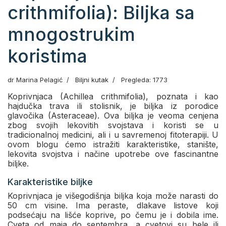
crithmifolia): Biljka sa
mnogostrukim
koristima
dr Marina Pelagić
Biljni kutak
Pregleda: 1773
Koprivnjaca (Achillea crithmifolia), poznata i kao
hajdučka trava ili stolisnik, je biljka iz porodice
glavočika (Asteraceae). Ova biljka je veoma cenjena
zbog svojih lekovitih svojstava i koristi se u
tradicionalnoj medicini, ali i u savremenoj fitoterapiji. U
ovom blogu ćemo istražiti karakteristike, stanište,
lekovita svojstva i načine upotrebe ove fascinantne
biljke.
Karakteristike biljke
Koprivnjaca je višegodišnja biljka koja može narasti do
50 cm visine. Ima peraste, dlakave listove koji
podsećaju na lišće koprive, po čemu je i dobila ime.
Cveta od maja do septembra, a cvetovi su bele ili