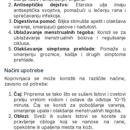
Antiseptičko dejstvo
: Etarska ulja imaju
antiseptička svojstva, pomažući u lečenju rana i
sprečavanju infekcija.
Digestivna pomoć
: Biljka stimuliše apetit i olakšava
varenje, smanjujući gasove i nadutost.
Ublažavanje menstrualnih tegoba
: Koristi se za
ublažavanje menstrualnih bolova i regulisanje
ciklusa.
Olakšavanje simptoma prehlade
: Pomaže u
smanjenju groznice, kašlja i drugih simptoma
prehlade.
Načini upotrebe
Koprivnjaca se može koristiti na različite načine,
zavisno od potrebe:
Čaj
: Priprema se tako što se sušeni listovi i cvetovi
preliju vrelom vodom i ostave da odstoje 10-15
minuta. Čaj se koristi za poboljšanje varenja,
smanjenje upala i olakšanje menstrualnih tegoba.
Oblozi
: Sveži ili sušeni listovi se koriste za
pravljenje obloga koji se nanose na rane,
opekotine ili upaljena mesta na koži.