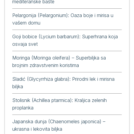
mediteranske bašte
Pelargonija (Pelargonium): Oaza boje i mirisa u
vašem domu
Goji bobice (Lycium barbarum): Superhrana koja
osvaja svet
Moringa (Moringa oleifera) – Superbiljka sa
brojnim zdravstvenim koristima
Sladić (Glycyrrhiza glabra): Prirodni lek i mirisna
biljka
Stolisnik (Achillea ptarmica): Kraljica zelenih
proplanka
Japanska dunja (Chaenomeles japonica) –
ukrasna i lekovita biljka