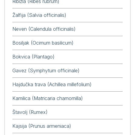
Ribizla (Ribes rubrum)
Žalfija (Salvia officinalis)
Neven (Calendula officinalis)
Bosiljak (Ocimum basilicum)
Bokvica (Plantago)
Gavez (Symphytum officinale)
Hajdučka trava (Achillea millefolium)
Kamilica (Matricaria chamomilla)
Štavolj (Rumex)
Kajsija (Prunus armeniaca)