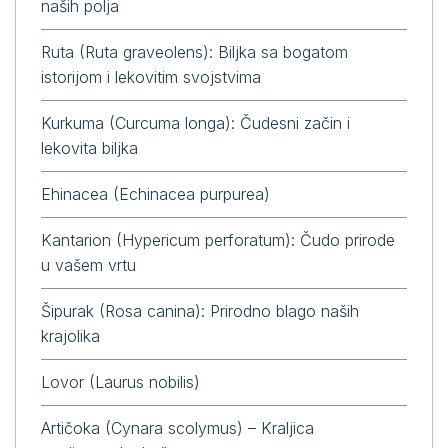
naših polja
Ruta (Ruta graveolens): Biljka sa bogatom
istorijom i lekovitim svojstvima
Kurkuma (Curcuma longa): Čudesni začin i
lekovita biljka
Ehinacea (Echinacea purpurea)
Kantarion (Hypericum perforatum): Čudo prirode
u vašem vrtu
Šipurak (Rosa canina): Prirodno blago naših
krajolika
Lovor (Laurus nobilis)
Artičoka (Cynara scolymus) – Kraljica