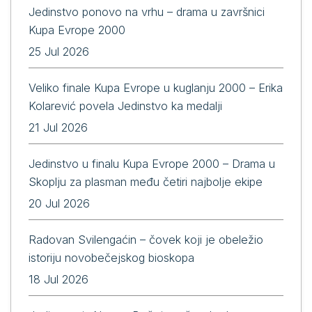
Jedinstvo ponovo na vrhu – drama u završnici
Kupa Evrope 2000
25 Jul 2026
Veliko finale Kupa Evrope u kuglanju 2000 – Erika
Kolarević povela Jedinstvo ka medalji
21 Jul 2026
Jedinstvo u finalu Kupa Evrope 2000 – Drama u
Skoplju za plasman među četiri najbolje ekipe
20 Jul 2026
Radovan Svilengaćin – čovek koji je obeležio
istoriju novobečejskog bioskopa
18 Jul 2026