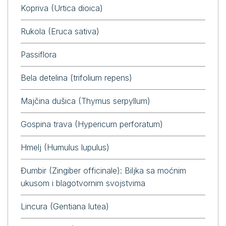
Kopriva (Urtica dioica)
Rukola (Eruca sativa)
Passiflora
Bela detelina (trifolium repens)
Majčina dušica (Thymus serpyllum)
Gospina trava (Hypericum perforatum)
Hmelj (Humulus lupulus)
Đumbir (Zingiber officinale): Biljka sa moćnim
ukusom i blagotvornim svojstvima
Lincura (Gentiana lutea)