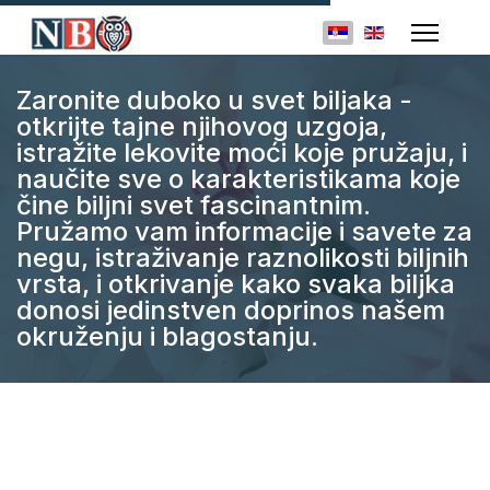
Izaberite vaš jezik
Zaronite duboko u svet biljaka -
otkrijte tajne njihovog uzgoja,
istražite lekovite moći koje pružaju, i
naučite sve o karakteristikama koje
čine biljni svet fascinantnim.
Pružamo vam informacije i savete za
negu, istraživanje raznolikosti biljnih
vrsta, i otkrivanje kako svaka biljka
donosi jedinstven doprinos našem
okruženju i blagostanju.