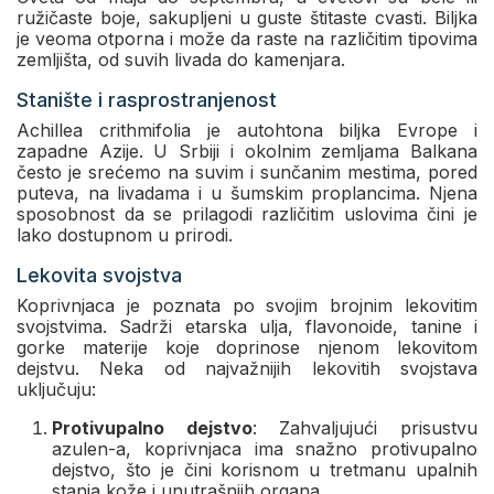
ružičaste boje, sakupljeni u guste štitaste cvasti. Biljka
je veoma otporna i može da raste na različitim tipovima
zemljišta, od suvih livada do kamenjara.
Stanište i rasprostranjenost
Achillea crithmifolia je autohtona biljka Evrope i
zapadne Azije. U Srbiji i okolnim zemljama Balkana
često je srećemo na suvim i sunčanim mestima, pored
puteva, na livadama i u šumskim proplancima. Njena
sposobnost da se prilagodi različitim uslovima čini je
lako dostupnom u prirodi.
Lekovita svojstva
Koprivnjaca je poznata po svojim brojnim lekovitim
svojstvima. Sadrži etarska ulja, flavonoide, tanine i
gorke materije koje doprinose njenom lekovitom
dejstvu. Neka od najvažnijih lekovitih svojstava
uključuju:
Protivupalno dejstvo
: Zahvaljujući prisustvu
azulen-a, koprivnjaca ima snažno protivupalno
dejstvo, što je čini korisnom u tretmanu upalnih
stanja kože i unutrašnjih organa.