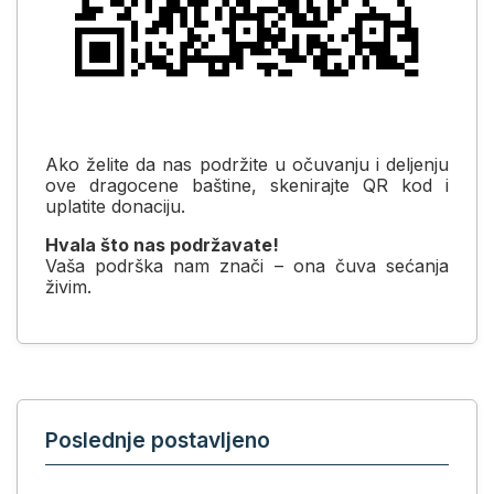
Ako želite da nas podržite u očuvanju i deljenju
ove dragocene baštine, skenirajte QR kod i
uplatite donaciju.
Hvala što nas podržavate!
Vaša podrška nam znači – ona čuva sećanja
živim.
Poslednje postavljeno